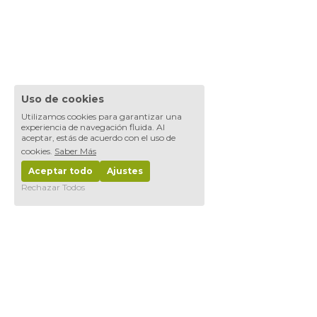
Uso de cookies
Utilizamos cookies para garantizar una
experiencia de navegación fluida. Al
aceptar, estás de acuerdo con el uso de
cookies.
Saber Más
Aceptar todo
Ajustes
Rechazar Todos
Inici
o
La Fundació
n
Programa Domus
Next Generation
Comunidades 