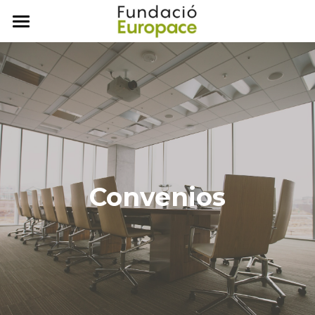
Inicio
Programa DOMUS
Next Generation
Comunidades Energéticas
Acción Social
Convenios
La Fundación
Noticias
Transparencia
Contacto
Misión y actividades